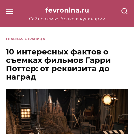
Перейти
fevronina.ru
к
содержанию
Сайт о семье, браке и кулинарии
ГЛАВНАЯ СТРАНИЦА
10 интересных фактов о
съемках фильмов Гарри
Поттер: от реквизита до
наград