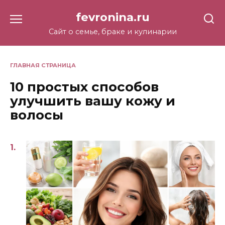
Перейти
fevronina.ru
к
содержанию
Сайт о семье, браке и кулинарии
ГЛАВНАЯ СТРАНИЦА
10 простых способов
улучшить вашу кожу и
волосы