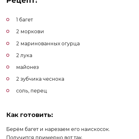
Рецепт:
1 багет
2 моркови
2 маринованных огурца
2 лука
майонез
2 зубчика чеснока
соль, перец
Как готовить:
Берём багет и нарезаем его наискосок.
Получится примерно вот так.