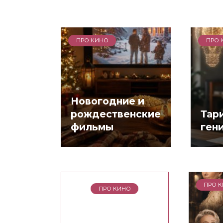
ПРО КИНО
ПРО 
Новогодние и
рождественские
Тар
фильмы
ген
ПРО 
ПРО КИНО