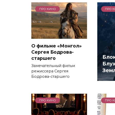
ПРО КИНО
ПРО 
О фильме «Монгол»
Сергея Бодрова-
Бло
старшего
Блу
Замечательный фильм
Земл
режиссера Сергея
Бодрова-старшего
ПРО КИНО
ПРО 