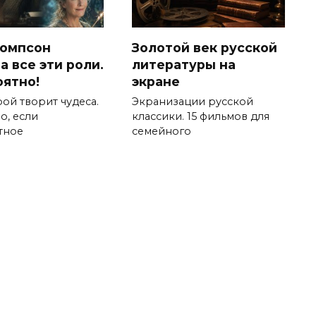
Томпсон
Золотой век русской
а все эти роли.
литературы на
ятно!
экране
ой творит чудеса.
Экранизации русской
о, если
классики. 15 фильмов для
тное
семейного