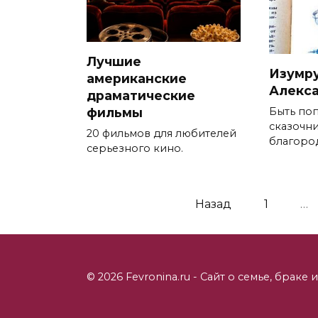
Лучшие
Изумр
американские
Алекса
драматические
Быть по
фильмы
сказочни
20 фильмов для любителей
благород
серьезного кино.
Пагинация
Назад
1
…
записей
© 2026 Fevronina.ru - Сайт о семье, браке