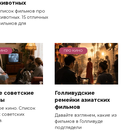
животных
писок фильмов про
ивотных. 15 отличных
ильмов для
КИНО
ПРО КИНО
е советские
Голливудские
лы
ремейки азиатских
фильмов
е кино. Список
 советских
Давайте взглянем, какие из
.
фильмов в Голливуде
подглядели