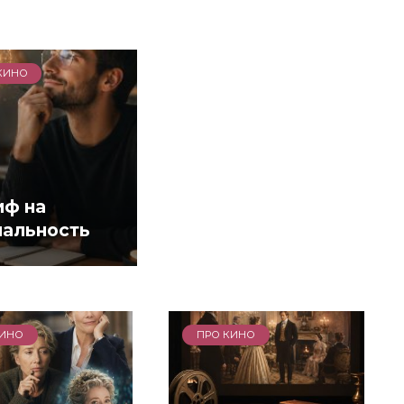
КИНО
иф на
иальность
КИНО
ПРО КИНО