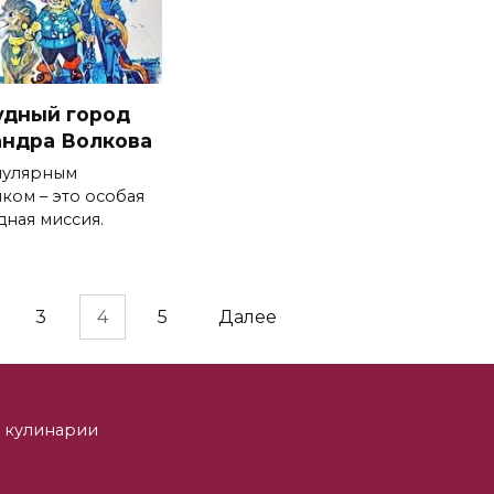
удный город
ндра Волкова
пулярным
ком – это особая
ная миссия.
3
4
5
Далее
 и кулинарии