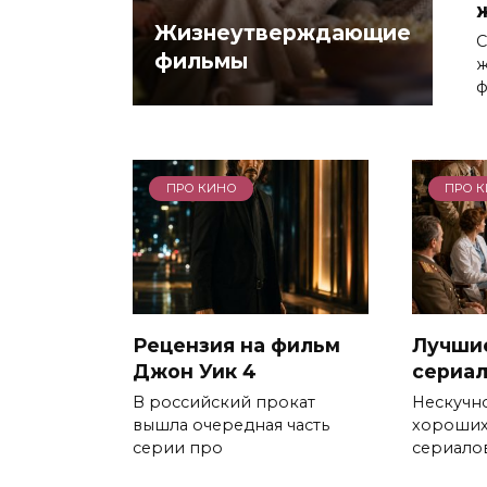
Жизнеутверждающие
С
фильмы
ж
ф
ПРО КИНО
ПРО 
Рецензия на фильм
Лучши
Джон Уик 4
сериа
В российский прокат
Нескучно
вышла очередная часть
хороших
серии про
сериалов