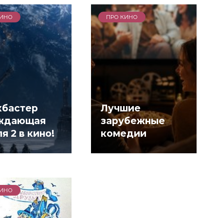
КИНО
ПРО КИНО
кбастер
Лучшие
ждающая
зарубежные
я 2 в кино!
комедии
КИНО