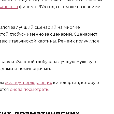
ьянского
фильма 1974 года с тем же названием
овался за лучший сценарий на многие
ой глобус» именно за сценарий. Сценарист
дею итальянской картины. Ремейк получился
кар» и «Золотой глобус» за лучшую мужскую
радами и номинациями.
ных
жизнеутверждающих
кинокартин, которую
чется
снова посмотреть
.
ких драматических