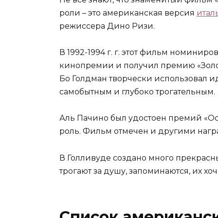
роли – это американская версия
итал
режиссера Дино Ризи.
В 1992-1994 г. г. этот фильм номинир
кинопремии и получил премию «Золот
Бо Голдман творчески использовал и
самобытным и глубоко трогательным.
Аль Пачино был удостоен премий «Ос
роль. Фильм отмечен и другими наг
В Голливуде создано много прекрас
трогают за душу, запоминаются, их хо
Список американс