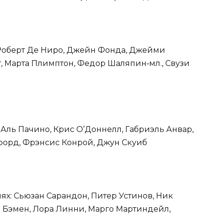
: Роберт Де Ниро, Джейн Фонда, Джейми
, Марта Плимптон, Федор Шаляпин‑мл., Свузи
: Аль Пачино, Крис О’Доннелл, Габриэль Анвар,
орд, Фрэнсис Конрой, Джун Скуиб
ях: Сьюзан Сарандон, Питер Устинов, Ник
и Бэмен, Лора Линни, Марго Мартиндейл,