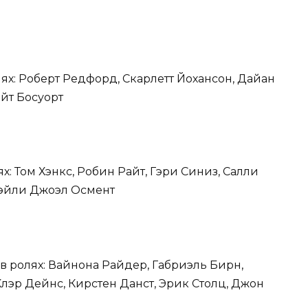
лях: Роберт Редфорд, Скарлетт Йохансон, Дайан
ейт Босуорт
х: Том Хэнкс, Робин Райт, Гэри Синиз, Салли
Хэйли Джоэл Осмент
в ролях: Вайнона Райдер, Габриэль Бирн,
лэр Дейнс, Кирстен Данст, Эрик Столц, Джон