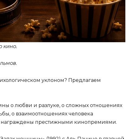
 кино.
льмов.
сихологическом уклоном? Предлагаем
ны о любви и разлуке, о сложных отношениях
дьбы, о взаимоотношениях человека
х награждены престижными кинопремиями.
«Запах женщины» (1992) с Аль Пачино в главной