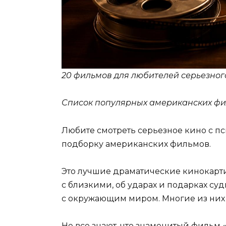
20 фильмов для любителей серьезного
Список популярных американских фи
Любите смотреть серьезное кино с п
подборку американских фильмов.
Это лучшие драматические кинокарти
с близкими, об ударах и подарках су
с окружающим миром. Многие из ни
Не все знают, что знаменитый фильм 