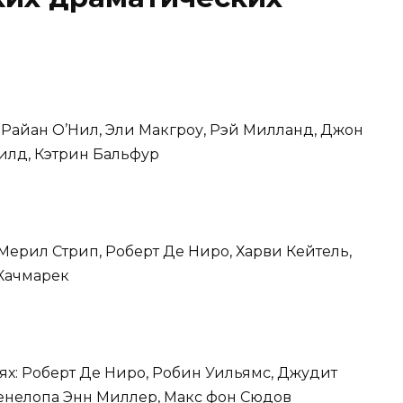
: Райан О’Нил, Эли Макгроу, Рэй Милланд, Джон
илд, Кэтрин Бальфур
: Мерил Стрип, Роберт Де Ниро, Харви Кейтель,
 Качмарек
ях: Роберт Де Ниро, Робин Уильямс, Джудит
енелопа Энн Миллер, Макс фон Сюдов