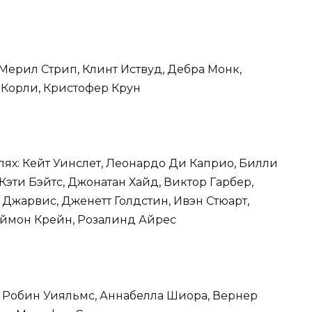
: Мерил Стрип, Клинт Иствуд, Дебра Монк,
Корли, Кристофер Крун
лях: Кейт Уинслет, Леонардо Ди Каприо, Билли
Кэти Бэйтс, Джонатан Хайд, Виктор Гарбер,
Джарвис, Дженетт Голдстин, Ивэн Стюарт,
аймон Крейн, Розалинд Айрес
х: Робин Уияльмс, Аннабелла Шиора, Вернер