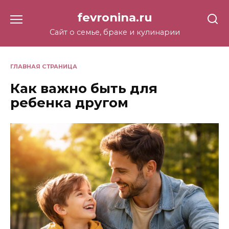
Перейти
fevronina.ru
к
содержанию
Сайт о семье, браке и кулинарии
ГЛАВНАЯ СТРАНИЦА
Как важно быть для
ребенка другом