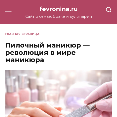
Перейти
fevronina.ru
к
содержанию
Сайт о семье, браке и кулинарии
ГЛАВНАЯ СТРАНИЦА
Пилочный маникюр —
революция в мире
маникюра