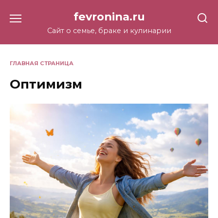
Перейти
fevronina.ru
к
содержанию
Сайт о семье, браке и кулинарии
ГЛАВНАЯ СТРАНИЦА
Оптимизм