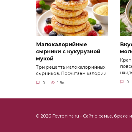
Малокалорийные
Вку
сырники с кукурузной
мол
мукой
Крап
повс
Три рецепта малокалорийных
найд
сырников. Посчитаем калории
0
0
1.8к.
© 2026 Fevronina.ru - Сайт о семье, браке