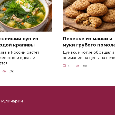
снейший суп из
Печенье из манки и
одой крапивы
муки грубого помол
ива в России растет
Думаю, многие обращали
еместно и едва ли
внимание на цены на печ
ется
0
1.5к.
1.9к.
 и кулинарии