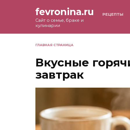
Перейти
fevronina.ru
к
РЕЦЕПТЫ
содержанию
Сайт о семье, браке и
кулинарии
ГЛАВНАЯ СТРАНИЦА
Вкусные горяч
завтрак