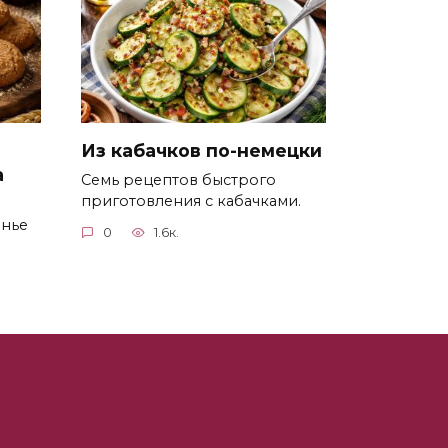
Из кабачков по-немецки
а
Семь рецептов быстрого
приготовления с кабачками.
енье
0
1.6к.