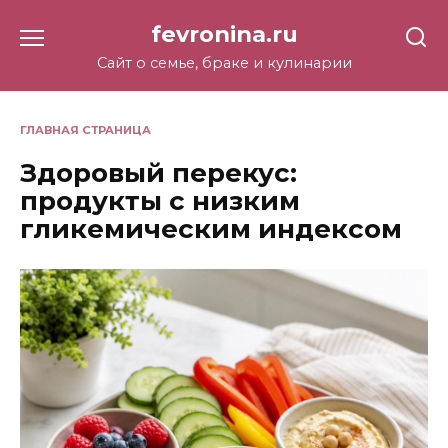
Перейти
fevronina.ru
к
содержанию
Сайт о семье, браке и кулинарии
ГЛАВНАЯ СТРАНИЦА
Здоровый перекус:
продукты с низким
гликемическим индексом