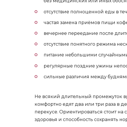
без медицинских или иных обосн
отсутствие полноценной еды в те
частая замена приёмов пищи коф
вечернее переедание после длите
отсутствие понятного режима нес
питание небольшими случайными
регулярные поздние ужины непос
сильные различия между будням
Не всякий длительный промежуток в
комфортно едят два или три раза в д
перекусе. Ориентироваться стоит на с
здоровья и способность сохранять но