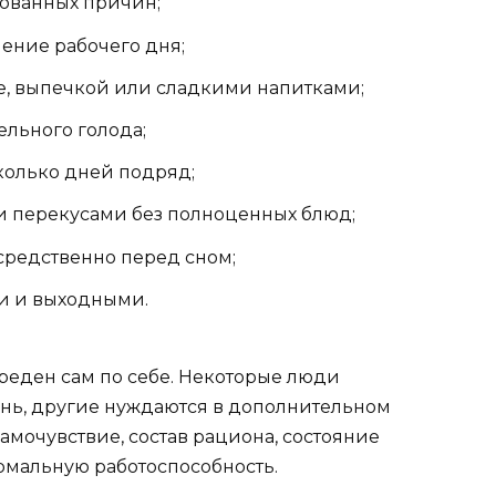
ованных причин;
чение рабочего дня;
е, выпечкой или сладкими напитками;
льного голода;
колько дней подряд;
 перекусами без полноценных блюд;
редственно перед сном;
и и выходными.
реден сам по себе. Некоторые люди
ень, другие нуждаются в дополнительном
амочувствие, состав рациона, состояние
рмальную работоспособность.