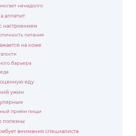
могает ненадолго
а аппетит
с настроением
отичность питания
ажается на коже
талости
ного барьера
 еда
ноценную еду
ний ужин
гулярным
енный приём пищи
о полезны
требует внимания специалиста