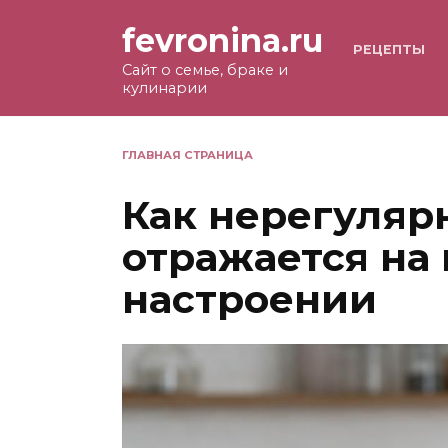
Перейти
fevronina.ru
к
РЕЦЕПТЫ
содержанию
Сайт о семье, браке и
кулинарии
ГЛАВНАЯ СТРАНИЦА
Как нерегуляр
отражается на 
настроении