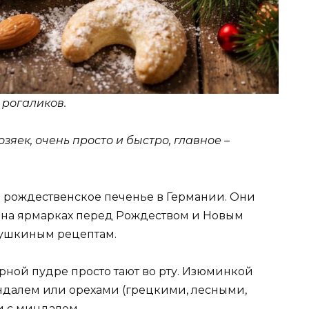
 рогаликов.
зяек, очень просто и быстро, главное –
 рождественское печенье в Германии. Они
и на ярмарках перед Рождеством и Новым
абушкиным рецептам.
рной пудре просто тают во рту. Изюминкой
индалем или орехами (грецкими, лесными,
и с миндалем.