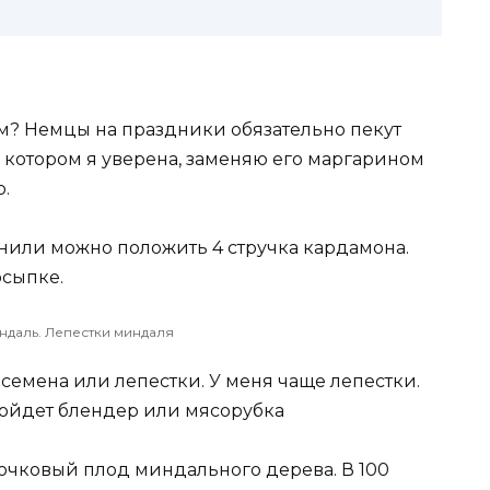
м? Немцы на праздники обязательно пекут
в котором я уверена, заменяю его маргарином
.
анили можно положить 4 стручка кардамона.
осыпке.
даль. Лепестки миндаля
семена или лепестки. У меня чаще лепестки.
одойдет блендер или мясорубка
точковый плод миндального дерева. В 100